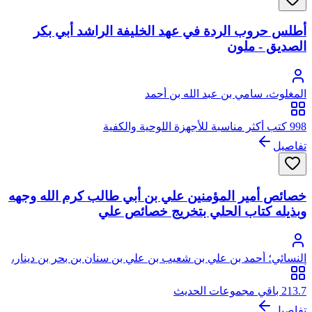
أطلس حروب الردة في عهد الخليفة الراشد أبي بكر
الصديق - ملون
المغلوث، سامي بن عبد الله بن أحمد
998 كتب أكثر مناسبة للأجهزة اللوحية والكفية
تفاصيل
خصائص أمير المؤمنين علي بن أبي طالب كرم الله وجهه
وبذيله كتاب الحلي بتخريج خصائص علي
النسائي؛ أحمد بن علي بن شعيب بن علي بن سنان بن بحر بن دينار،
أبو عبد الرحمن النسائي
213.7 باقي مجموعات الحديث
تفاصيل