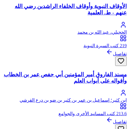
الأوقاف النبوية وأوقاف الخلفاء الراشدين رضي الله
عنهم - ط. العلمية
الحجيلي، عبد الله بن محمد
219 كتب السيرة النبوية
تفاصيل
مسند الفاروق أمير المؤمنين أبي حفص عمر بن الخطاب
وأقواله على أبواب العلم
ابن كثير؛ إسماعيل بن عمر بن كثير بن ضو بن درع القرشي
البصروي ثم الدمشقي، أبو الفداء، عماد الدين
213.6 كتب المسانيد الأخرى والجوامع
تفاصيل