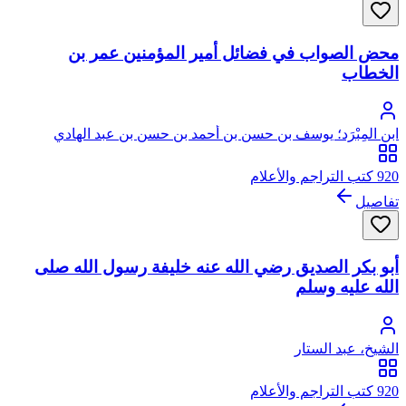
محض الصواب في فضائل أمير المؤمنين عمر بن
الخطاب
ابن المِبْرَد؛ يوسف بن حسن بن أحمد بن حسن بن عبد الهادي
الصالحي، جمال الدين، ابن المبرد
920 كتب التراجم والأعلام
تفاصيل
أبو بكر الصديق رضي الله عنه خليفة رسول الله صلى
الله عليه وسلم
الشيخ، عبد الستار
920 كتب التراجم والأعلام