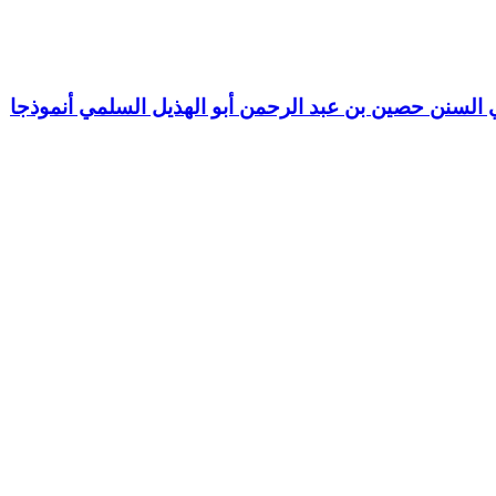
السنن حصين بن عبد الرحمن أبو الهذيل السلمي أنموذجا