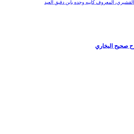
القشيري، المعروف كأبيه وجده بابن دقيق العيد
ح صحيح البخاري