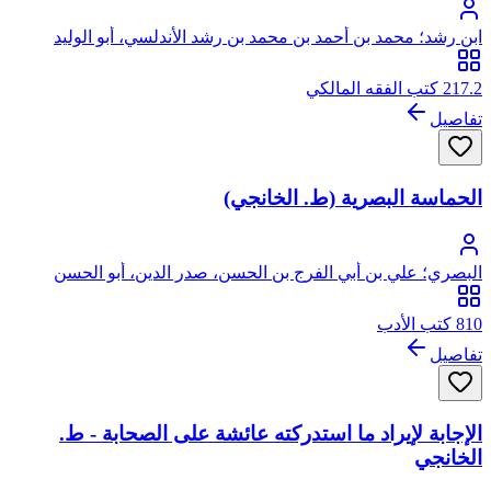
ابن رشد؛ محمد بن أحمد بن محمد بن رشد الأندلسي، أبو الوليد
217.2 كتب الفقه المالكي
تفاصيل
الحماسة البصرية (ط. الخانجي)
البصري؛ علي بن أبي الفرج بن الحسن، صدر الدين، أبو الحسن
البصري
810 كتب الأدب
تفاصيل
الإجابة لإيراد ما استدركته عائشة على الصحابة - ط.
الخانجي