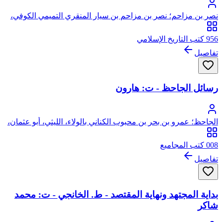
نصر بن مزاحم؛ نصر بن مزاحم بن سيار المنقري التميمي الكوفي،
أبو الفضل
956 كتب التاريخ الإسلامي
تفاصيل
رسائل الجاحظ - ت: هارون
الجاحظ؛ عمرو بن بحر بن محبوب الكناني بالولاء، الليثي، أبو عثمان،
الشهير بالجاحظ
008 كتب المجاميع
تفاصيل
بداية المجتهد ونهاية المقتصد - ط. الخانجي - ت: محمد
شاكر