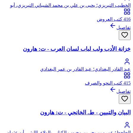
الخطيب التبريزي؛ يحيى بن علي بن محمد الشيباني التبريزي، أبو
زكريا
416 كتب العروض
تفاصيل
خزانة الأدب ولب لباب لسان العرب - ت: هارون
عبد القادر البغدادي؛ عبد القادر بن عمر البغدادي
415 كتب النحو والصرف
تفاصيل
البيان والتبيين - ط. الخانجي - ت: هارون
الجاحظ؛ عمرو بن بحر بن محبوب الكناني بالولاء، الليثي، أبو عثمان،