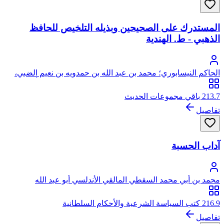
المستدرك على الصحيحين وبذيله التلخيص للحافظ
الذهبي - ط. الهندية
الحاكم النيسابوري؛ محمد بن عبد الله بن حمدويه بن نعيم الضبي،
الطهماني النيسابورى، الشهير بالحاكم، ويعرف بابن البيع، أبو عبد
الله
213.7 باقي مجموعات الحديث
تفاصيل
آداب الحسبة
محمد بن أبي محمد السقطي المالقي الأندلسي أبو عبد الله
216.9 كتب السياسة الشرعية والأحكام السلطانية
تفاصيل