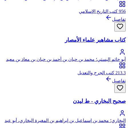
بن صالح الخطيب، يتصل نسبه بعبد القادر الجيلاني الحسني
956 كتب التاريخ الإسلامي
تفاصيل
كتاب مشاهير علماء الأمصار
أبو حاتم البستي؛ محمد بن حبان بن أحمد بن حبان بن معاذ بن معبد
التميمي، أبو حاتم البستي، ويقال له ابن حبان
213.3 كتب الجرح والتعديل
تفاصيل
صحيح البخاري - ط ليدن
البخاري؛ محمد بن إسماعيل بن إبراهيم بن المغيرة البخاري، أبو عبد
الله