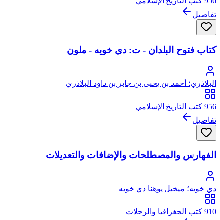
956 كتب التاريخ الإسلامي
تفاصيل
كتاب فتوح البلدان - ت: دي خويه - ملون
البلاذري؛ أحمد بن يحيى بن جابر بن داود البلاذري
956 كتب التاريخ الإسلامي
تفاصيل
الفهارس والمصطلحات والإضافات والتعديلات
دي خويه؛ ميخيل يوهنا دي خويه
910 كتب الجغرافيا والرحلات