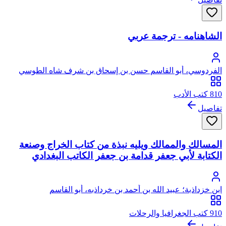
الشاهنامه - ترجمة عربي
الفردوسي، أبو القاسم حسن بن إسحاق بن شرف شاه الطوسي
810 كتب الأدب
تفاصيل
المسالك والممالك ويليه نبذة من كتاب الخراج وصنعة
الكتابة لأبي جعفر قدامة بن جعفر الكاتب البغدادي
ابن خزداذبة؛ عبيد الله بن أحمد بن خرداذبه، أبو القاسم
910 كتب الجغرافيا والرحلات