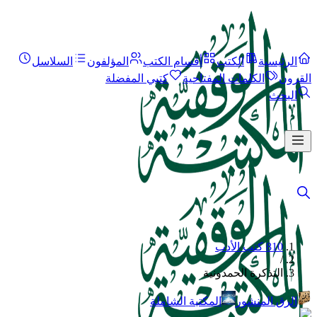
الرئيسية
الكتب
أقسام الكتب
المؤلفون
السلاسل
القرون
الكلمات المفتاحية
كتبي المفضلة
البحث
810 كتب الأدب
/
التذكرة الحمدونية
الرق المنشور
المكتبة الشاملة