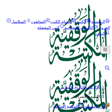
الرئيسية
الكتب
أقسام الكتب
المؤلفون
السلاسل
القرون
الكلمات المفتاحية
كتبي المفضلة
البحث
956 كتب التاريخ الإسلامي
/
التنبيه والإشراف
الرق المنشور
المكتبة الشاملة