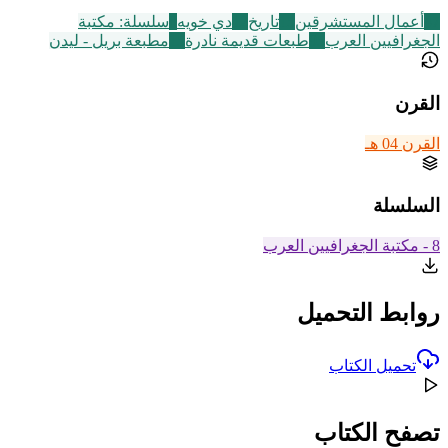
47
أعمال المستشرقين
15
تاريخ
12
دي خويه
8
سلسلة: مكتبة
الجغرافيين العرب
95
طبعات قديمة نادرة
15
مطبعة بريل - ليدن
القرن
القرن 04 هـ
السلسلة
8 - مكتبة الجغرافيين العرب
روابط التحميل
تحميل الكتاب
تصفح الكتاب