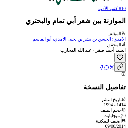
810 كتب الأدب
الموازنة بين شعر أبي تمام والبحتري
المؤلف
الآمدي؛ الحسن بن بشر بن يحيى الآمدي، أبو القاسم
المحقق
السيد أحمد صقر - عبد الله المحارب
تفاصيل النسخة
تاريخ النشر
1414 - 1994
حجم الملف
29 ميجابايت
أُضيف للمكتبة
09/08/2014