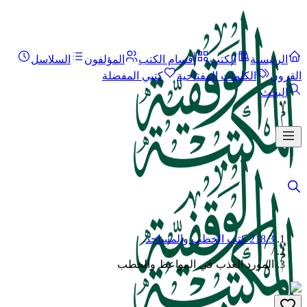
الرئيسية
الكتب
أقسام الكتب
المؤلفون
السلاسل
القرون
الكلمات المفتاحية
كتبي المفضلة
البحث
218.3 كتب الخطب والمساجد
/
المورد العذب في المواعظ والخطب