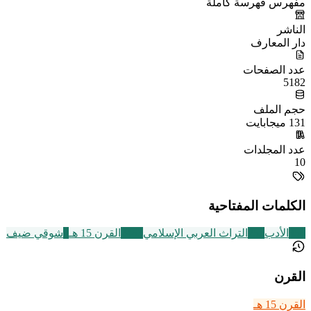
مفهرس فهرسة كاملة
الناشر
دار المعارف
عدد الصفحات
5182
حجم الملف
131 ميجابايت
عدد المجلدات
10
الكلمات المفتاحية
356
الأدب
252
التراث العربي الإسلامي
2463
القرن 15 هـ
8
شوقي ضيف
القرن
القرن 15 هـ