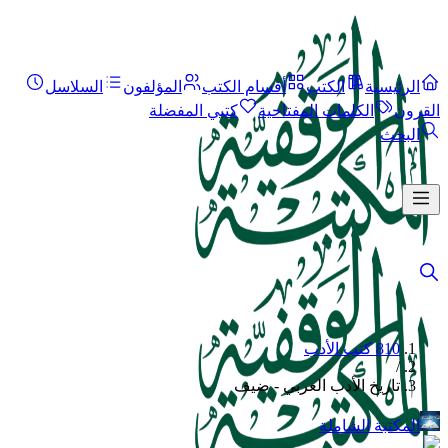
الرئيسية
الكتب
أقسام الكتب
المؤلفون
السلاسل
القرون
الكلمات المفتاحية
كتبي المفضلة
البحث
810 كتب الأدب
/
تاريخ الأدب العربي - ضيف
المكتبة الشاملة