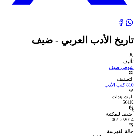
تاريخ الأدب العربي - ضيف
تأليف
شوقي ضيف
التصنيف
810 كتب الأدب
المشاهدات
561K
أُضيف للمكتبة
06/12/2014
حالة الفهرسة