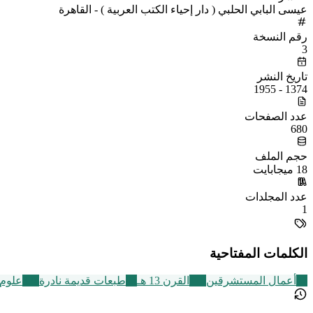
عيسى البابي الحلبي ( دار إحياء الكتب العربية ) - القاهرة
رقم النسخة
3
تاريخ النشر
1374 - 1955
عدد الصفحات
680
حجم الملف
18 ميجابايت
عدد المجلدات
1
الكلمات المفتاحية
47
أعمال المستشرقين
115
القرن 13 هـ
95
طبعات قديمة نادرة
326
علوم 