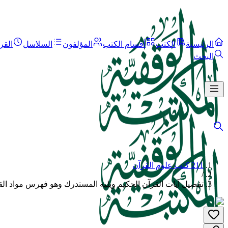
الرئيسية
الكتب
أقسام الكتب
المؤلفون
السلاسل
القر
البحث
211 كتب علوم القرآن
/
تفصيل آيات القرآن الحكيم ويليه المستدرك وهو فهرس مواد الق