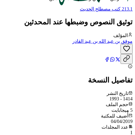
213.1 كتب مصطلح الحديث
توثيق النصوص وضبطها عند المحدثين
المؤلف
موفق بن عبد الله بن عبد القادر
تفاصيل النسخة
تاريخ النشر
1414 - 1993
حجم الملف
5 ميجابايت
أُضيف للمكتبة
04/04/2019
عدد المجلدات
1