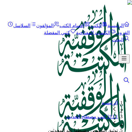
الرئيسية
الكتب
أقسام الكتب
المؤلفون
السلاسل
القرون
الكلمات المفتاحية
كتبي المفضلة
البحث
الرئيسية
213.1 كتب مصطلح الحديث
توثيق النصوص وضبطها عند المحدثين