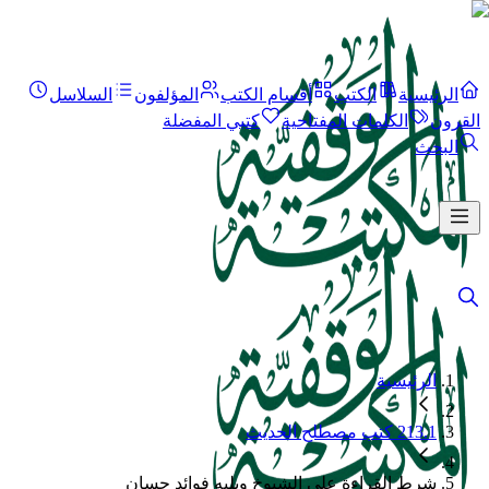
الرئيسية
الكتب
أقسام الكتب
المؤلفون
السلاسل
القرون
الكلمات المفتاحية
كتبي المفضلة
البحث
الرئيسية
213.1 كتب مصطلح الحديث
شرط القراءة على الشيوخ ويليه فوائد حسان