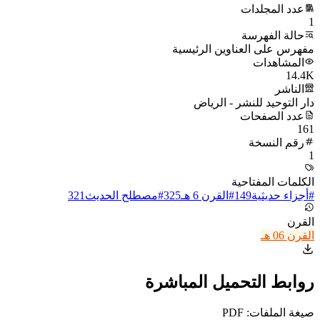
عدد المجلدات
1
حالة الفهرسة
مفهرس على العناوين الرئيسية
المشاهدات
14.4K
الناشر
دار التوحيد للنشر - الرياض
عدد الصفحات
161
رقم النسخة
1
الكلمات المفتاحية
#
أجزاء حديثية
149
#
القرن 6 هـ
325
#
مصطلح الحديث
321
القرن
القرن 06 هـ
روابط التحميل المباشرة
صيغة الملفات: PDF