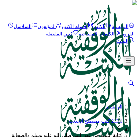
الرئيسية
الكتب
أقسام الكتب
المؤلفون
السلاسل
القرون
الكلمات المفتاحية
كتبي المفضلة
البحث
الرئيسية
213.1 كتب مصطلح الحديث
كتابة السنة في عهد النبي صلى الله عليه وسلم والصحابة