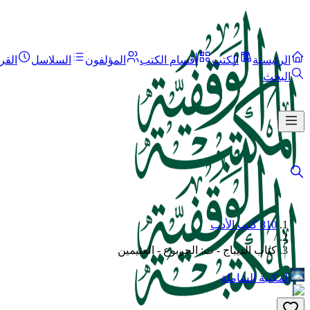
الرئيسية
الكتب
أقسام الكتب
المؤلفون
السلاسل
القر
البحث
810 كتب الأدب
/
كتاب الديباج - ت: الجربوع - العثيمين
المكتبة الشاملة