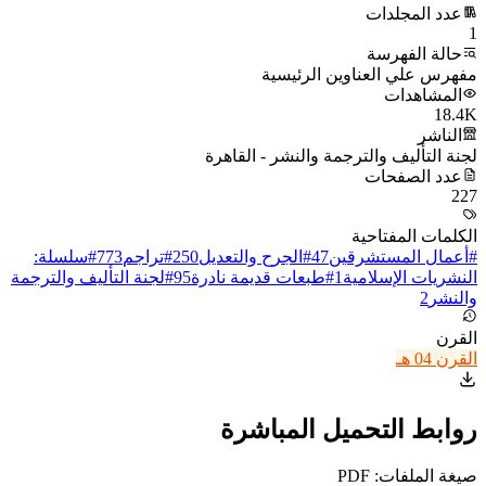
عدد المجلدات
1
حالة الفهرسة
مفهرس علي العناوين الرئيسية
المشاهدات
18.4K
الناشر
لجنة التأليف والترجمة والنشر - القاهرة
عدد الصفحات
227
الكلمات المفتاحية
#
أعمال المستشرقين
47
#
الجرح والتعديل
250
#
تراجم
773
#
سلسلة:
النشريات الإسلامية
1
#
طبعات قديمة نادرة
95
#
لجنة التأليف والترجمة
والنشر
2
القرن
القرن 04 هـ
روابط التحميل المباشرة
صيغة الملفات: PDF