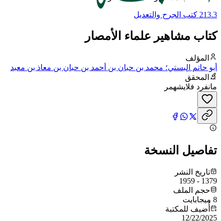
213.3 كتب الجرح والتعديل
كتاب مشاهير علماء الأمصار
المؤلف
أبو حاتم البستي؛ محمد بن حبان بن أحمد بن حبان بن معاذ بن معبد
التميمي، أبو حاتم البستي، ويقال له ابن حبان
المحقق
مانفرد فلايشهمر
تفاصيل النسخة
تاريخ النشر
1379 - 1959
حجم الملف
8 ميجابايت
أُضيف للمكتبة
12/22/2025