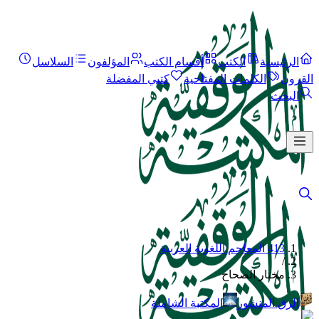
الرئيسية
الكتب
أقسام الكتب
المؤلفون
السلاسل
القرون
الكلمات المفتاحية
كتبي المفضلة
البحث
413 المعاجم اللغوية العربية
/
مختار الصحاح
الرق المنشور
المكتبة الشاملة