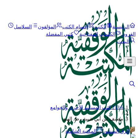
الرئيسية
الكتب
أقسام الكتب
المؤلفون
السلاسل
القرون
الكلمات المفتاحية
كتبي المفضلة
البحث
213.6 كتب المسانيد الأخرى والجوامع
/
مصنف ابن أبي شيبة - ط. الهند
الرق المنشور
المكتبة الشاملة