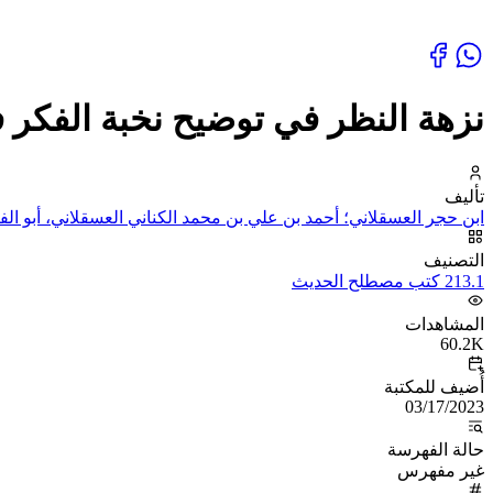
نزهة النظر في توضيح نخبة الفكر 
تأليف
ابن حجر العسقلاني؛ أحمد بن علي بن محمد الكناني العسقلاني، أبو ال
التصنيف
213.1 كتب مصطلح الحديث
المشاهدات
60.2K
أُضيف للمكتبة
03/17/2023
حالة الفهرسة
غير مفهرس