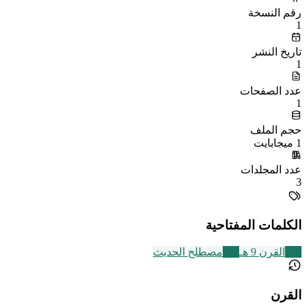
رقم النسخة
1
تاريخ النشر
1
عدد الصفحات
1
حجم الملف
1 ميجابايت
عدد المجلدات
3
الكلمات المفتاحية
317
القرن 9 هـ
321
مصطلح الحديث
القرن